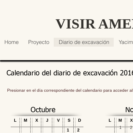
VISIR AM
Home
Proyecto
Diario de excavación
Yacim
Calendario del diario de excavación 201
Presionar en el día correspondiente del calendario para acceder al
Octubre
No
L
M
X
J
V
S
D
L
M
X
1
2
1
2