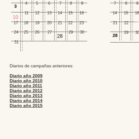
4
5
6
7
8
9
7
8
9
3
11
12
13
14
15
16
14
15
1
10
2
17
18
19
20
21
22
23
21
22
24
25
26
27
29
30
29
3
28
28
31
Diarios de campañas anteriores:
Diario año 2009
Diario año 2010
Diario año 2011
Diario año 2012
Diario año 2013
Diario año 2014
Diario año 2015
Editores: Teresa B
Web Mas
Fundación Institut