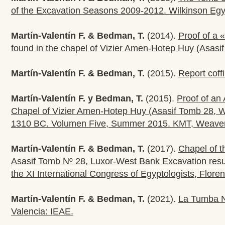
of the Excavation Seasons 2009-2012. Wilkinson Egy
Martín-Valentín F. & Bedman, T.
(2014).
Proof of a
found in the chapel of Vizier Amen-Hotep Huy (Asasi
Martín-Valentín F. & Bedman, T.
(2015).
Report coff
Martín-Valentín F. y Bedman, T.
(2015).
Proof of an
Chapel of Vizier Amen-Hotep Huy (Asasif Tomb 28, W
1310 BC. Volumen Five, Summer 2015. KMT, Weavervi
Martín-Valentín F. & Bedman, T.
(2017).
Chapel of t
Asasif Tomb Nº 28, Luxor-West Bank Excavation resul
the XI International Congress of Egyptologists, Flor
Martín-Valentín F. & Bedman, T.
(2021).
La Tumba No
Valencia: IEAE.