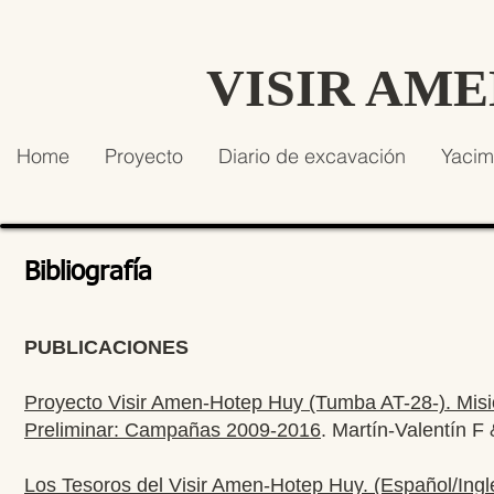
VISIR AM
Home
Proyecto
Diario de excavación
Yacim
Bibliografía
PUBLICACIONES
Proyecto Visir Amen-Hotep Huy (Tumba AT-28-). Misi
Preliminar: Campañas 2009-2016
. Martín-Valentín F
Los Tesoros del Visir Amen-Hotep Huy. (Español/Ingl