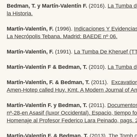
Bedman, T. y Martín-Valentín F.
(2016).
La Tumba de
la Historia.
Martín-Valentín, F.
(1996).
Indicaciones Y Evidenci
La Necrópolis Tebana. Madrid: BAEDE nº 06.
Martín-Valentín, F.
(1991).
La Tumba De Kheruef (TT 
Martín-Valentín F & Bedman, T.
(2010).
La Tumba de
Martín-Valentín, F. & Bedman, T.
(2011).
Excavation
Amen-Hotep called Huy. Kmt. A Modern Journal of An
Martín-Valentín F. y Bedman, T.
(2011).
Documentos 
nº-28-en Asasif (luxor Occidental). Espacio, tiempo fo
Homenaje al Profesor Federico Lara Peinado, pags. 
Martín-Valentín F. & Bedman, T.
(2013).
The Tomb of