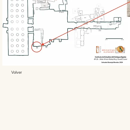
Volver
Editores: Teresa B
Web Mas
Fundación Institut
Email: