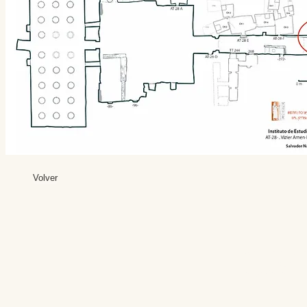
Volver
Editores: Teresa B
Web Mas
Fundación Institut
Email: