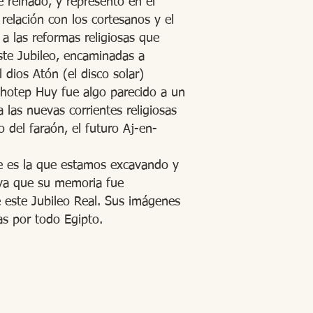
reinado, y representó en el
 relación con los cortesanos y el
 las reformas religiosas que
ste Jubileo, encaminadas a
 dios Atón (el disco solar)
enhotep Huy fue algo parecido a un
a las nuevas corrientes religiosas
o del faraón, el futuro Aj-en-
e es la que estamos excavando y
 ya que su memoria fue
e este Jubileo Real. Sus imágenes
as por todo Egipto.
Editores: Teresa Bedman y Francisco Martín-Valentín
Web Master: Florencia Nicolari