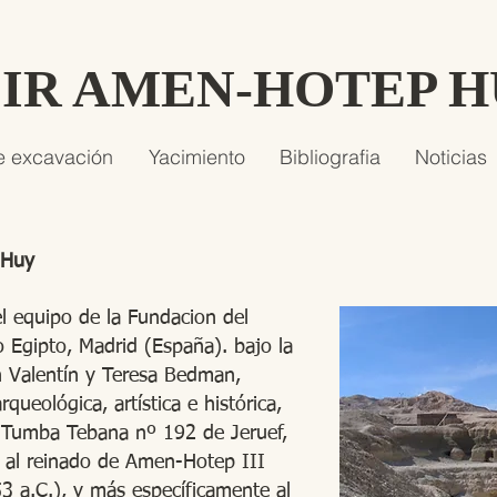
SIR AMEN-HOTEP 
e excavación
Yacimiento
Bibliografia
Noticias
 Huy
el equipo de la Fundacion del
o Egipto, Madrid (España). bajo la
ín Valentín y Teresa Bedman,
queológica, artística e histórica,
a Tumba Tebana nº 192 de Jeruef,
 al reinado de Amen-Hotep III
 a.C.), y más específicamente al