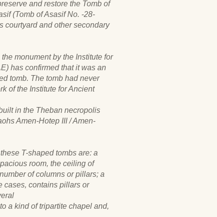
preserve and restore the Tomb of
sif (Tomb of Asasif No. -28-
ts courtyard and other secondary
 the monument by the Institute for
E) has confirmed that it was an
ated tomb. The tomb had never
 of the Institute for Ancient
built in the Theban necropolis
aohs Amen-Hotep III / Amen-
f these T-shaped tombs are: a
pacious room, the ceiling of
number of columns or pillars; a
 cases, contains pillars or
eral
o a kind of tripartite chapel and,
.