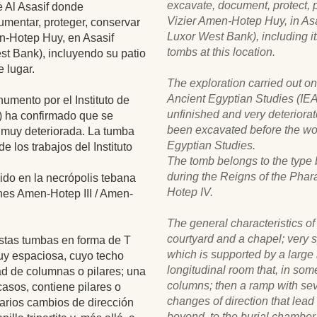
excavate, document, protect, 
e Al Asasif donde
Vizier Amen-Hotep Huy, in Asa
umentar, proteger, conservar
Luxor West Bank), including i
en-Hotep Huy, en Asasif
tombs at this location.
st Bank), incluyendo su patio
 lugar.
The exploration carried out on
Ancient Egyptian Studies (IEA
umento por el Instituto de
unfinished and very deterior
) ha confirmado que se
been excavated before the work
 muy deteriorada. La tumba
Egyptian Studies.
 los trabajos del Instituto
The tomb belongs to the type 
during the Reigns of the Phar
ido en la necrópolis tebana
Hotep IV.
nes Amen-Hotep III / Amen-
The general characteristics o
courtyard and a chapel; very s
estas tumbas en forma de T
which is supported by a large 
muy espaciosa, cuyo techo
longitudinal room that, in some
ad de columnas o pilares; una
columns; then a ramp with sev
casos, contiene pilares o
changes of direction that lead t
arios cambios de dirección
beyond, to the burial chamber