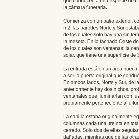
que conducen a una especie de capil
la cámara funeraria.
Comienza con un patio exterior, c
m2; las paredes Norte y Sur estab
de las cuales solo hay una sin ter
la meseta. En la fachada Oeste del
de los cuales son ventanas; la cent
solar, que tiene una superficie de
La entrada está en un área hueca 
a ser la puerta original que condu
En ambos lados, Norte y Sur, de 
anteriormente hay dos nichos, pr
ventanales que iluminarían con luz 
propiamente perteneciente al difun
La capilla estaba originalmente eq
columnas cada una, treinta en total
cerrado. Solo dos de ellas seguía
dañadas, mientras que de las otr