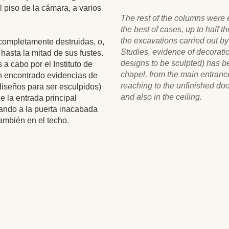
 piso de la cámara, a varios
The rest of the columns were e
the best of cases, up to half t
the excavations carried out by 
 completamente destruidas, o,
Studies, evidence of decoratio
 hasta la mitad de sus fustes.
designs to be sculpted) has be
a cabo por el Instituto de
chapel, from the main entrance
n encontrado evidencias de
reaching to the unfinished doo
diseños para ser esculpidos)
and also in the ceiling.
de la entrada principal
gando a la puerta inacabada
también en el techo.
Editores: Teresa Bedman y Francisco Martín-Valentín
Web Master: Florencia Nicolari
Fundación Instituto de Estudios del Antiguo Egipto