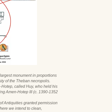
e largest monument in proportions
ty of the Theban necropolis.
-Hotep, called Huy, who held his
King Amen-Hotep III (c. 1390-1352
f Antiquities granted permission
where we intend to clean,