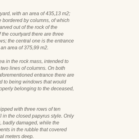
tyard, with an area of 435,13 m2;
e bordered by columns, of which
arved out of the rock of the
 the courtyard there are three
s; the central one is the entrance
s an area of 375,99 m2.
ea in the rock mass, intended to
o two lines of columns. On both
 aforementioned entrance there are
ed to being windows that would
properly belonging to the deceased,
ipped with three rows of ten
ll in the closed papyrus style. Only
ng, badly damaged, while the
ents in the rubble that covered
ral meters deep.