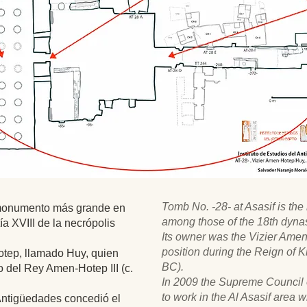
Tomb No. -28- at Asasif is th
 monumento más grande en
among those of the 18th dynas
ía XVIII de la necrópolis
Its owner was the Vizier Amen
position during the Reign of 
Hotep, llamado Huy, quien
BC).
 del Rey Amen-Hotep III (c.
In 2009 the Supreme Council o
to work in the Al Asasif area 
ntigüedades concedió el