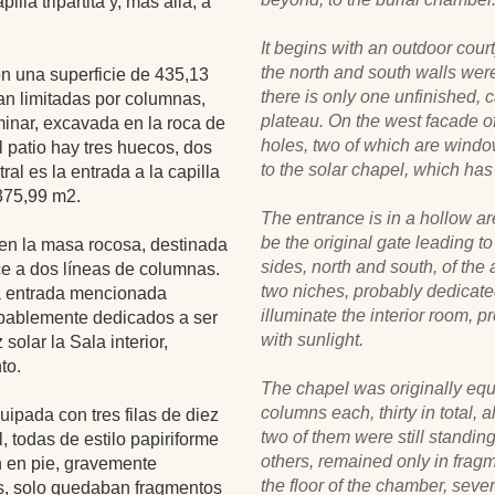
la tripartita y, más allá, a
It begins with an outdoor cour
the north and south walls wer
on una superficie de 435,13
there is only one unfinished, c
an limitadas por columnas,
plateau. On the west facade of
minar, excavada en la roca de
holes, two of which are window
 patio hay tres huecos, dos
to the solar chapel, which ha
ral es la entrada a la capilla
 375,99 m2.
The entrance is in a hollow ar
be the original gate leading t
en la masa rocosa, destinada
sides, north and south, of the
ce a dos líneas de columnas.
two niches, probably dedicat
la entrada mencionada
illuminate the interior room, 
obablemente dedicados a ser
with sunlight.
solar la Sala interior,
to.
The chapel was originally equ
columns each, thirty in total, a
uipada con tres filas de diez
two of them were still standi
, todas de estilo papiriforme
others, remained only in fragm
n en pie, gravemente
the floor of the chamber, seve
as, solo quedaban fragmentos