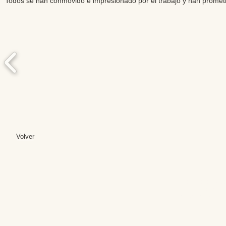
Todos se han conmovido e impresionado por el trabajo y han promet
Volver
Editores: Teresa B
Web Mas
Fundación Institut
Email: