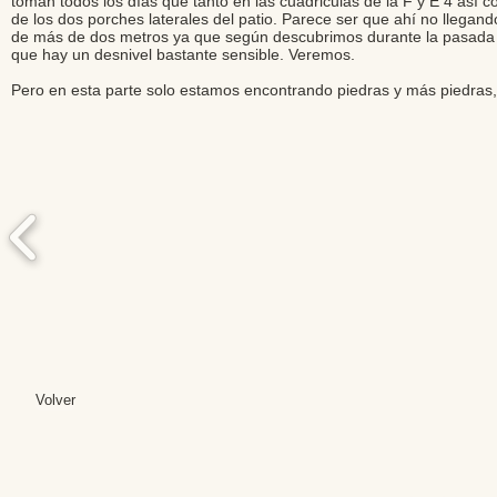
toman todos los días que tanto en las cuadriculas de la F y E 4 así
de los dos porches laterales del patio. Parece ser que ahí no llegan
de más de dos metros ya que según descubrimos durante la pasada ca
que hay un desnivel bastante sensible. Veremos.
Pero en esta parte solo estamos encontrando piedras y más piedras, 
Volver