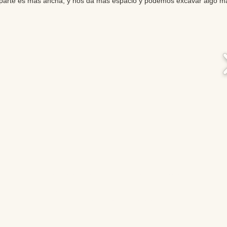
a parte es más ancha, y nos da más espacio y podemos excavar algo 
Editores: Teresa Bedman y Francisco Martín-Valentín
Web Master: Florencia Nicolari
Fundación Instituto de Estudios del Antiguo Egipto
Email:
antiguoegipto@ieae.es