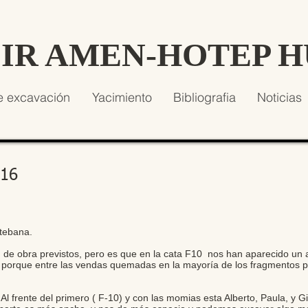
SIR AMEN-HOTEP 
e excavación
Yacimiento
Bibliografia
Noticias
016
tebana.
n de obra previstos, pero es que en la cata F10 nos han aparecido un
 porque entre las vendas quemadas en la mayoría de los fragmentos p
 frente del primero ( F-10) y con las momias esta Alberto, Paula, y Gi