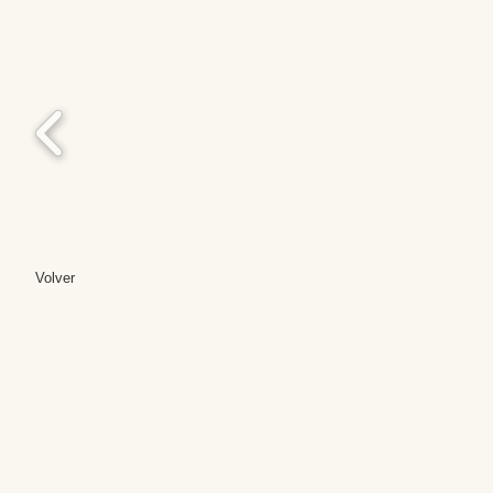
Volver
Editores: Teresa B
Web Mas
Fundación Institut
Email: