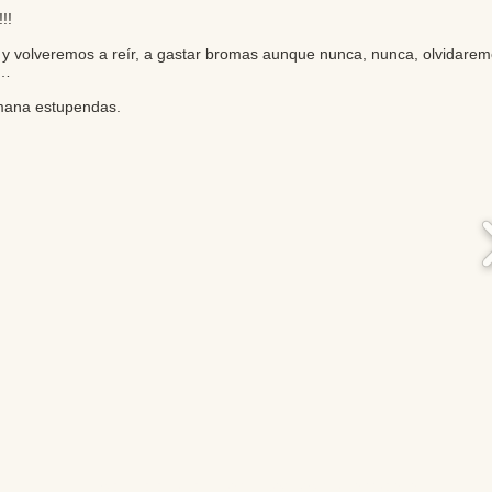
!!
y volveremos a reír, a gastar bromas aunque nunca, nunca, olvidaremo
o…
mana estupendas.
Editores: Teresa Bedman y Francisco Martín-Valentín