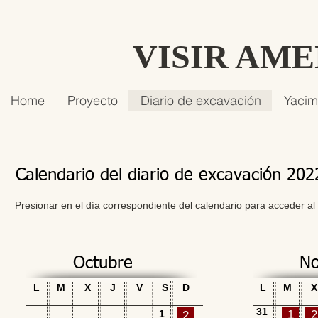
VISIR AM
Home
Proyecto
Diario de excavación
Yacim
Calendario del diario de excavación 202
Presionar en el día correspondiente del calendario para acceder al
Octubre
No
L
M
X
J
V
S
D
L
M
X
31
1
1
2
2