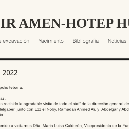
SIR AMEN-HOTEP 
e excavación
Yacimiento
Bibliografia
Noticias
e 2022
olis tebana.
tas.
ecibido la agradable visita de todo el staff de la dirección general d
delgaber, junto con Ezz el Noby, Ramadán Ahmed Ali, y Abdelgany Ab
ña.
enido a visitarnos Dña. Maria Luisa Calderón, Vicepresidenta de la Fun