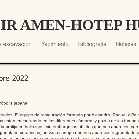
SIR AMEN-HOTEP 
e excavación
Yacimiento
Bibliografia
Noticias
bre 2022
rópolis tebana.
ituales. El equipo de restauración formado por Alejandro, Raquel y Pal
nos estan encontrando en las diferentes cámaras y pozos de las tumbas
 prolija en hallazgos, sin embargo los objetos que nos aparecen so
unguentario cerámicos, un vaso canopo que nos apareció fragmentado 
 que es quien se esta encargando de esta pieza, se afana en quitar con