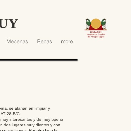
HUY
Mecenas
Becas
more
oma, se afanan en limpiar y
 AT-28-B/C.
n muy interesantes y de muy buena
en dos lugares muy dientes y con
 concreciones. Por otro lado la