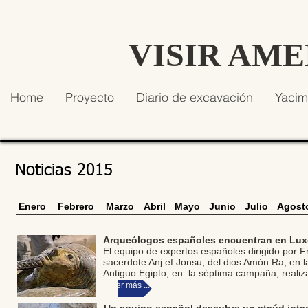
VISIR AM
Home
Proyecto
Diario de excavación
Yacim
Noticias 2015
Enero
Febrero
Marzo
Abril
Mayo
Junio
Julio
Agost
Arqueólogos españoles encuentran en Luxo
El equipo de expertos españoles dirigido por F
sacerdote Anj ef Jonsu, del dios Amón Ra, en l
Antiguo Egipto, en la séptima campaña, realiz
Leer más ...