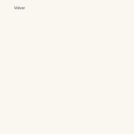
Volver
Editores: Teresa B
Web Mas
Fundación Institut
Email: