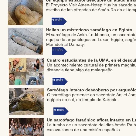
Un equipo español descubre un ataúd intact
El Proyecto Visir Amen-Hotep Huy ha sacado a 
escriba de las ofrendas de Amón-Ra en el tem
Leer más ...
Hallan un misterioso sarcófago en Egipto
.
El sarcófago de Ankh-f-n-khonsu, un sacerdote
equipo de arqueólogos en Luxor, Egipto, según
Mamdoh al Damaty.
Leer más ...
Cuatro estudiantes de la UMA, en el desc
Un acontecimiento cultural de primera magnit
distancia tiene algo de malagueño.
Leer más ...
Sarcófago intacto descoberto por arqueó
O sarcófago pertence ao sacerdote Anj ef Jo
egípcia do sol, no templo de Karnak.
Leer más ...
Un sarcófago faraónico aflora intacto en 
La tumba de un sacerdote del dios Amón Ra ha 
excavaciones de una misión española.