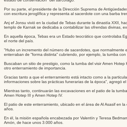
estado de conservación" del sarcófago.
Por su parte, el presidente de la Dirección Suprema de Antigüedad
con escritura jeroglífica y representa al sacerdote con una barba t
Anj ef Jonsu vivió en la ciudad de Tebas durante la dinastía XXII, h
templo de Karnak se dedicaba a contabilizar las ofrendas divinas, ex
En aquella época, Tebas era un Estado teocrático que controlaba Egip
el norte del país.
"Hubo un incremento del número de sacerdotes, que normalmente eran
enterraban de "forma distinta" cubriendo, por ejemplo, la tumba con 
Buscaban un sitio de prestigio, como la tumba del visir Amen Hotep 
otro enterramiento de importancia.
Gracias tanto a que el enterramiento está intacto como a la particu
informaciones sobre las prácticas funerarias de la época", agregó el
Mientras tanto, continuarán las excavaciones en el patio de la tumb
Amen Hotep III y Amen Hotep IV.
El patio de este enterramiento, ubicado en el área de Al Asasif en 
años.
En él, la misión española encabezada por Valentín y Teresa Bedman,
Amón, de hace unos 3.000 años.