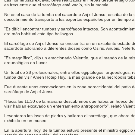
Las numerosas excavaciones realizadas en Tebas desde el siglo XI
es frecuente que el sarcófago esté vacío, sin la momia.
No es el caso de la tumba del sacerdote Anj ef Jonsu, escriba de l
descubrimiento transportó a los expertos españoles por un tiempo a 
"Es difícil encontrar tumbas y sarcófagos intactos. Son acontecimient
era más habitual este tipo hallazgos.
El sarcófago de Anj ef Jonsu se encuentra en un excelente estado d
sacerdote adorando a diferentes dioses como Osiris, Anubis, Nefert
"Es magnífico", dijo un emocionado Valentín, que al mando de la mis
arqueológica en Luxor.
Un total de 28 profesionales, entre ellos egiptólogos, arqueólogos, r
tumba del visir Amen Hotep Huy, la más grande de la necrópolis teb
Fue durante unas excavaciones en la zona noroccidental del patio d
sarcófago de Anj ef Jonsu.
"Hacia las 11:30 de la mañana descubrimos que había un hueco de 
visir habían excavado un enterramiento antropomorfo", relató Valent
Levantaron las losas de piedra y hallaron el sarcófago, que ahora d
exhibido en un museo.
En la apertura, hoy, de la tumba estuvo presente el ministro egipc