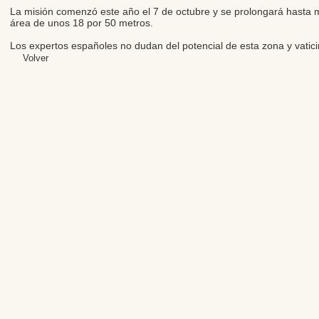
La misión comenzó este año el 7 de octubre y se prolongará hasta m
área de unos 18 por 50 metros.
Los expertos españoles no dudan del potencial de esta zona y vatic
Volver
Editores: Teresa B
Web Mas
Fundación Institut
Email: