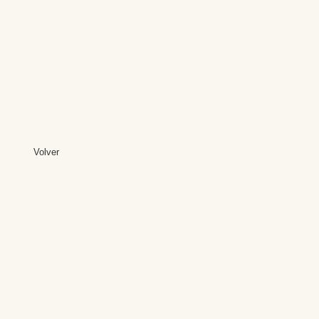
Volver
Editores: Teresa B
Web Mas
Fundación Institut
Email: