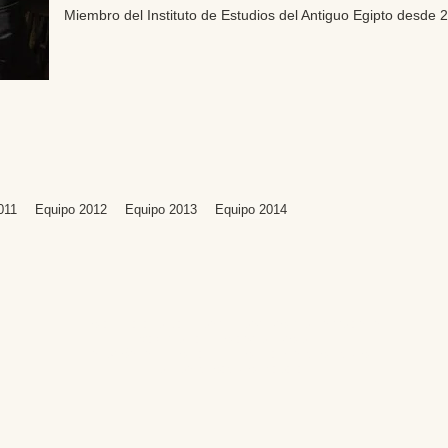
Miembro del Instituto de Estudios del Antiguo Egipto desde 
011
Equipo 2012
Equipo 2013
Equipo 2014
Editores: Teresa Bedman y Francisco Martín-Valentín
Web Master: Florencia Nicolari
Fundación Instituto de Estudios del Antiguo Egipto
Email:
antiguoegipto@ieae.es