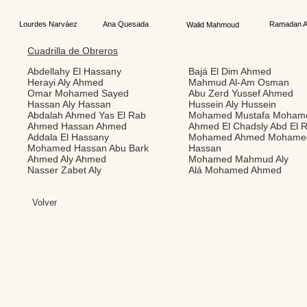
Lourdes Narváez
Ana Quesada
Ramadan A
Walid Mahmoud
Cuadrilla de Obreros
Abdellahy El Hassany
Bajá El Dim Ahmed
Herayi Aly Ahmed
Mahmud Al-Am Osman
Omar Mohamed Sayed
Abu Zerd Yussef Ahmed
Hassan Aly Hassan
Hussein Aly Hussein
Abdalah Ahmed Yas El Rab
Mohamed Mustafa Moha
Ahmed Hassan Ahmed
Ahmed El Chadsly Abd El 
Addala El Hassany
Mohamed Ahmed Mohame
Mohamed Hassan Abu Bark
Hassan
Ahmed Aly Ahmed
Mohamed Mahmud Aly
Nasser Zabet Aly
Alá Mohamed Ahmed
Volver
Editores: Teresa B
Web Mas
Fundación Institut
Email: