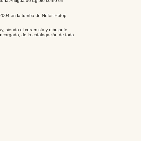
storia Antigua de Egipto como en
l 2004 en la tumba de Nefer-Hotep
, siendo el ceramista y dibujante
encargado, de la catalogación de toda