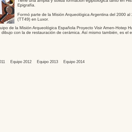
Tiene una amplia y solida formación egiptológica tanto en Hi
Epigrafía.
Formó parte de la Misión Arqueológica Argentina del 2000 a
(TT49) en Luxor.
uipo de la Misión Arqueológica Española Proyecto Visir Amen-Hotep Huy
dibujo con la de restauración de cerámica. Así mismo también, es el 
011
Equipo 2012
Equipo 2013
Equipo 2014
Editores: Teresa Bedman y Francisco Martín-Valentín
Web Master: Florencia Nicolari
Fundación Instituto de Estudios del Antiguo Egipto
Email:
antiguoegipto@ieae.es