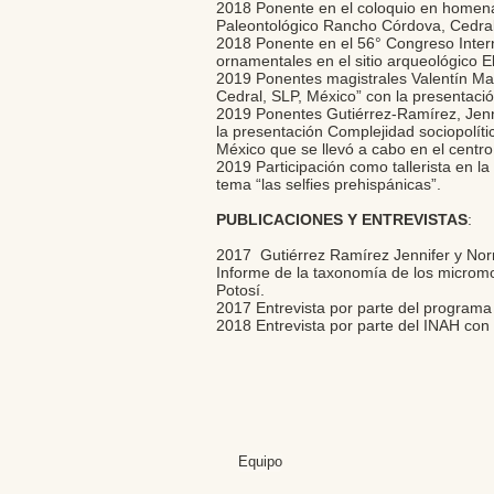
2018 Ponente en el coloquio en homenaje
Paleontológico Rancho Córdova, Cedral
2018 Ponente en el 56° Congreso Intern
ornamentales en el sitio arqueológico 
2019 Ponentes magistrales Valentín Mal
Cedral, SLP, México” con la presentaci
2019 Ponentes Gutiérrez-Ramírez, Jenni
la presentación Complejidad sociopolíti
México que se llevó a cabo en el centro
2019 Participación como tallerista en la
tema “las selfies prehispánicas”.
PUBLICACIONES Y ENTREVISTAS
:​
2017 Gutiérrez Ramírez Jennifer y No
Informe de la taxonomía de los micromo
Potosí.
2017 Entrevista por parte del programa
2018 Entrevista por parte del INAH con 
Equipo