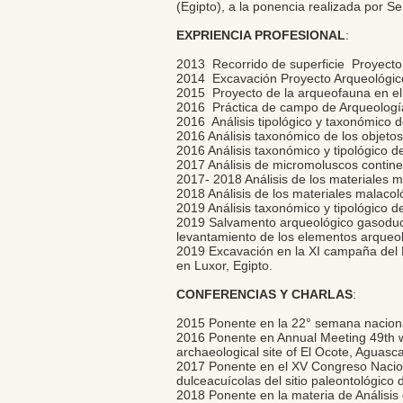
(Egipto), a la ponencia realizada por Se
EXPRIENCIA PROFESIONAL
:​
2013 Recorrido de superficie Proyecto
2014 Excavación Proyecto Arqueológico
2015 Proyecto de la arqueofauna en el
2016 Práctica de campo de Arqueología
2016 Análisis tipológico y taxonómico d
2016 Análisis taxonómico de los objetos
2016 Análisis taxonómico y tipológico d
2017 Análisis de micromoluscos contine
2017- 2018 Análisis de los materiales m
2018 Análisis de los materiales malacol
2019 Análisis taxonómico y tipológico d
2019 Salvamento arqueológico gasoducto
levantamiento de los elementos arqueoló
2019 Excavación en la XI campaña del P
en Luxor, Egipto.
CONFERENCIAS Y CHARLAS
:​
2015 Ponente en la 22° semana nacional
2016 Ponente en Annual Meeting 49th we
archaeological site of El Ocote, Aguasca
2017 Ponente en el XV Congreso Naciona
dulceacuícolas del sitio paleontológic
2018 Ponente en la materia de Análisis 