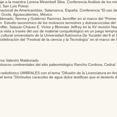
 a la maestra Lorena Mirambell Silva. Conferencia Análisis de los mic
, San Luis Potosí.
acional de Americanistas, Salamanca, España. Conferencia “El uso de
El Ocote, Aguascalientes, México.
donado, Norma y Gutiérrez Ramírez Jenniffer en el marco del “Primer c
ón Estudio taxonómico de los moluscos terrestres y dulceacuícolas del
ffer, Salazar-Chávez E. Víctor y Blomster Jeffrey en la XV reunión Nac
ca vista a través del uso de material conquiliológico en un juego temp
 cultural universitario de la Universidad Autónoma De Yucatán del 8 al 
 celebración del “Festival de la ciencia y la Tecnología” en el marco de 
rma Valentín Maldonado
luscos continentales del sitio paleontológico Rancho Cordova, Cedral
 radiofónico UMBRALES con el tema “Difusión de la Licenciatura en Ar
el tema “Diminutos caracoles de agua dulce testifican que el desierto