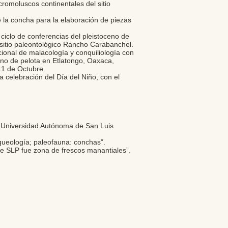
romoluscos continentales del sitio
 la concha para la elaboración de piezas
iclo de conferencias del pleistoceno de
 sitio paleontológico Rancho Carabanchel.
ional de malacología y conquiliología con
rano de pelota en Etlatongo, Oaxaca,
11 de Octubre.
la celebración del Día del Niño, con el
. Universidad Autónoma de San Luis
queología; paleofauna: conchas”.
 de SLP fue zona de frescos manantiales”.