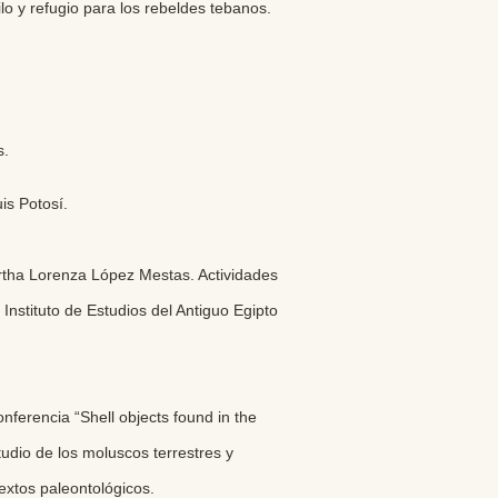
silo y refugio para los rebeldes tebanos.
s.
is Potosí.
rtha Lorenza López Mestas. Actividades
nstituto de Estudios del Antiguo Egipto
ferencia “Shell objects found in the
udio de los moluscos terrestres y
textos paleontológicos.