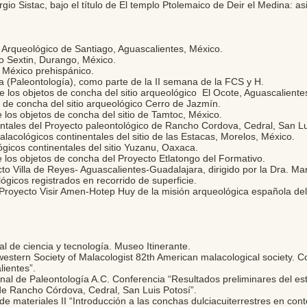
rgio Sistac, bajo el título de El templo Ptolemaico de Deir el Medina: a
 Arqueológico de Santiago, Aguascalientes, México.
 Sextin, Durango, México.
 México prehispánico.
 (Paleontología), como parte de la II semana de la FCS y H.
e los objetos de concha del sitio arqueológico El Ocote, Aguascaliente
 de concha del sitio arqueológico Cerro de Jazmín.
e los objetos de concha del sitio de Tamtoc, México.
ntales del Proyecto paleontológico de Rancho Cordova, Cedral, San Lu
alacológicos continentales del sitio de las Estacas, Morelos, México.
ógicos continentales del sitio Yuzanu, Oaxaca.
e los objetos de concha del Proyecto Etlatongo del Formativo.
 Villa de Reyes- Aguascalientes-Guadalajara, dirigido por la Dra. Ma
gicos registrados en recorrido de superficie.
royecto Visir Amen-Hotep Huy de la misión arqueológica española del I
 de ciencia y tecnología. Museo Itinerante.
stern Society of Malacologist 82th American malacological society. Con
lientes”.
l de Paleontología A.C. Conferencia “Resultados preliminares del est
o de Rancho Córdova, Cedral, San Luis Potosí”.
de materiales II “Introducción a las conchas dulciacuiterrestres en con