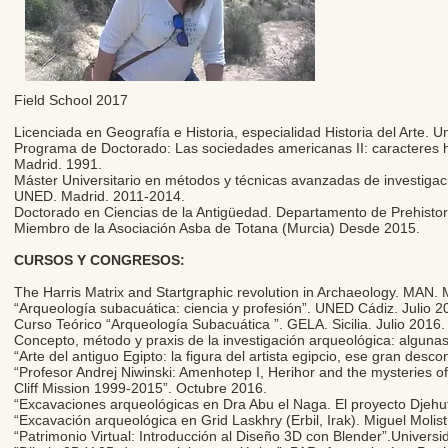
Field School 2017
Licenciada en Geografía e Historia, especialidad Historia del Arte.
Programa de Doctorado: Las sociedades americanas II: caracteres h
Madrid. 1991.
Máster Universitario en métodos y técnicas avanzadas de investigación
UNED. Madrid. 2011-2014.
Doctorado en Ciencias de la Antigüedad. Departamento de Prehisto
Miembro de la Asociación Asba de Totana (Murcia) Desde 2015.
CURSOS Y CONGRESOS:
The Harris Matrix and Startgraphic revolution in Archaeology. MAN.
“Arqueología subacuática: ciencia y profesión”. UNED Cádiz. Julio 2
Curso Teórico “Arqueología Subacuática ”. GELA. Sicilia. Julio 2016.
Concepto, método y praxis de la investigación arqueológica: alguna
“Arte del antiguo Egipto: la figura del artista egipcio, ese gran des
“Profesor Andrej Niwinski: Amenhotep I, Herihor and the mysteries of 
Cliff Mission 1999-2015”. Octubre 2016.
“Excavaciones arqueológicas en Dra Abu el Naga. El proyecto Djehu
“Excavación arqueológica en Grid Laskhry (Erbil, Irak). Miguel Mo
“Patrimonio Virtual: Introducción al Diseño 3D con Blender”.Univer