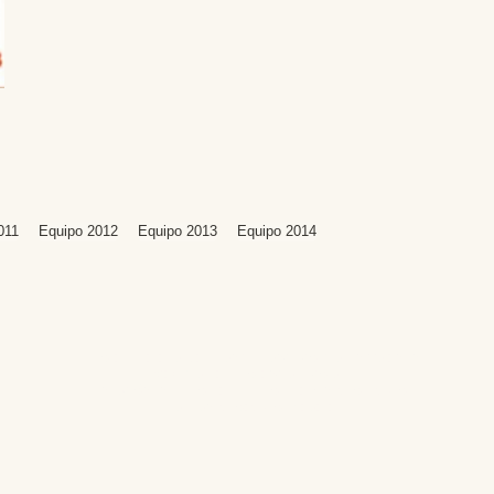
011
Equipo 2012
Equipo 2013
Equipo 2014
Editores: Teresa Bedman y Francisco Martín-Valentín
Web Master: Florencia Nicolari
Fundación Instituto de Estudios del Antiguo Egipto
Email:
antiguoegipto@ieae.es