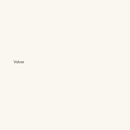
Volver
Editores: Teresa B
Web Mas
Fundación Institut
Email: