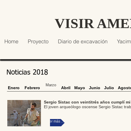
VISIR AM
Home
Proyecto
Diario de excavación
Yacim
Noticias 2018
Marzo
Enero
Febrero
Abril
Mayo
Junio
Julio
Agost
Sergio Sistac con veintitrés años cumplí m
El joven arqueólogo oscense Sergio Sistac tra
Leer más ...