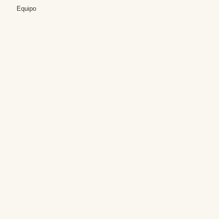
Equipo
Editores: Teresa B
Web Mas
Fundación Institut
Email: