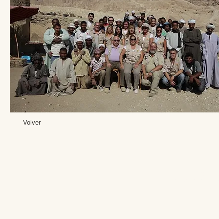
Volver
Editores: Teresa B
Web Mas
Fundación Institut
Email: