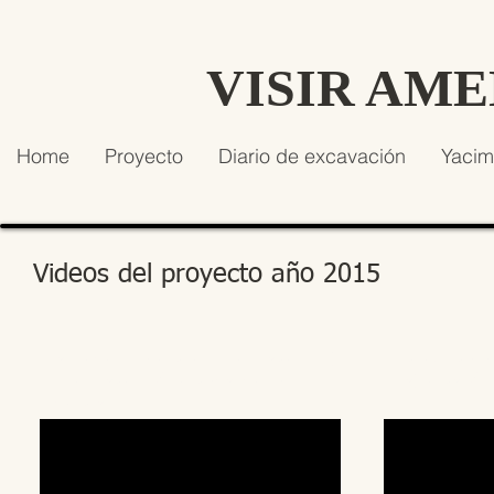
VISIR AM
Home
Proyecto
Diario de excavación
Yacim
Videos del proyecto año 2015
Corregencia entre Amenhotep III y
Entrevista a
Amenhotep IV: estado de la
Proyecto Vi
cuestión