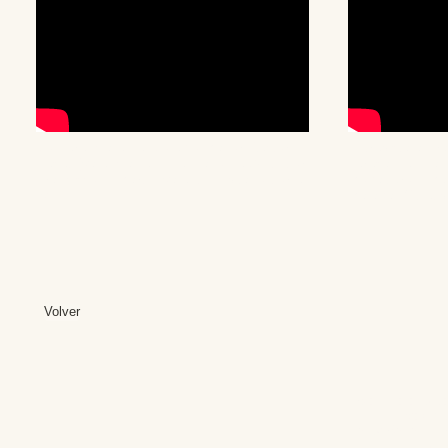
Conferencia en el Colegio Mayor Rector
Entrevista a Fr
Peset (Valencia) el 8 de mayo de 2014 por
Teresa Bedman,
Francisco J. Martín Valentín invitado por el
Mogaburo y Ma
IVDE.
Málaga: Objeti
Volver
Editores: Teresa B
Web Mas
Fundación Institut
Email: