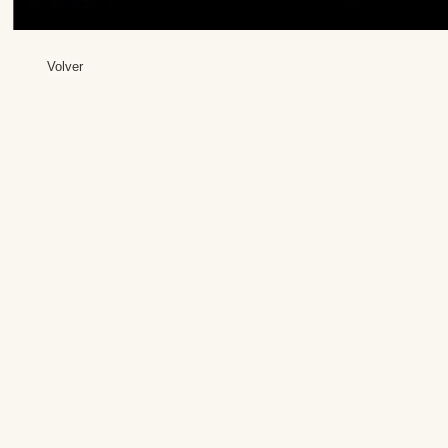
Volver
Editores: Teresa B
Web Mas
Fundación Institut
Email: