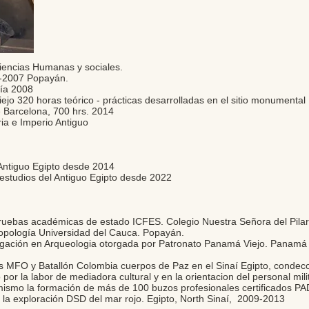
Ciencias Humanas y sociales.
9-2007 Popayán.
gía 2008
jo 320 horas teórico - prácticas desarrolladas en el sitio monumenta
e Barcelona, 700 hrs. 2014
oria e Imperio Antiguo
l Antiguo Egipto desde 2014
estudios del Antiguo Egipto
desde 2022
pruebas académicas de estado ICFES. Colegio Nuestra Señora del Pil
ropología Universidad del Cauca. Popayán.
igación en Arqueologia otorgada por Patronato Panamá Viejo. Panam
 MFO y Batallón Colombia cuerpos de Paz en el Sinaí Egipto, condecor
or la labor de mediadora cultural y en la orientacion del personal milit
í mismo la formación de más de 100 buzos profesionales certificados PADI 
la exploración DSD del mar rojo. Egipto, North Sinaí, 2009-2013