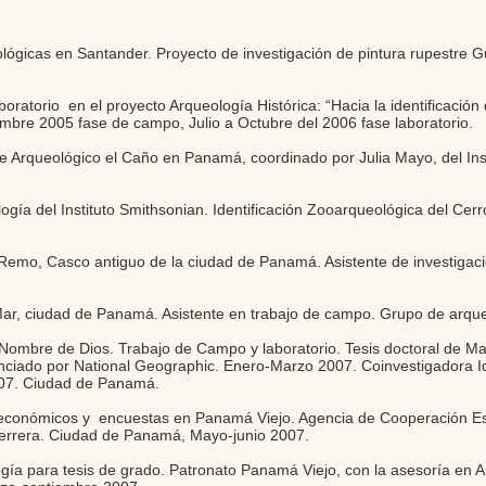
lógicas en Santander. Proyecto de investigación de pintura rupestre G
boratorio en el proyecto Arqueología Histórica: “Hacia la identificaci
iembre 2005 fase de campo, Julio a Octubre del 2006 fase laboratorio.
ue Arqueológico el Caño en Panamá, coordinado por Julia Mayo, del Inst
logía del Instituto Smithsonian. Identificación Zooarqueológica del Ce
Remo, Casco antiguo de la ciudad de Panamá. Asistente de investigaci
.
Mar, ciudad de Panamá. Asistente en trabajo de campo. Grupo de arqu
 Nombre de Dios. Trabajo de Campo y laboratorio. Tesis doctoral de 
nanciado por National Geographic. Enero-Marzo 2007. Coinvestigadora I
007. Ciudad de Panamá.
cioeconómicos y encuestas en Panamá Viejo. Agencia de Cooperación E
errera. Ciudad de Panamá, Mayo-junio 2007.
gía para tesis de grado. Patronato Panamá Viejo, con la asesoría en Ar