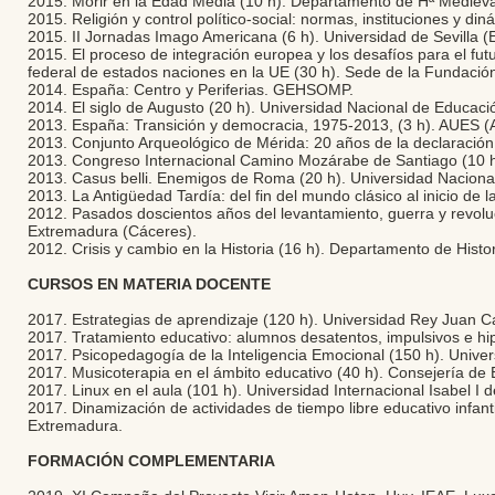
2015. Morir en la Edad Media (10 h). Departamento de Hª Medieval 
2015. Religión y control político-social: normas, instituciones y di
2015. II Jornadas Imago Americana (6 h). Universidad de Sevilla 
2015. El proceso de integración europea y los desafíos para el fu
federal de estados naciones en la UE (30 h). Sede de la Fundaci
2014. España: Centro y Periferias. GEHSOMP.
2014. El siglo de Augusto (20 h). Universidad Nacional de Educac
2013. España: Transición y democracia, 1975-2013, (3 h). AUES (As
2013. Conjunto Arqueológico de Mérida: 20 años de la declaració
2013. Congreso Internacional Camino Mozárabe de Santiago (10 h
2013. Casus belli. Enemigos de Roma (20 h). Universidad Nacion
2013. La Antigüedad Tardía: del fin del mundo clásico al inicio de 
2012. Pasados doscientos años del levantamiento, guerra y revol
Extremadura (Cáceres).
2012. Crisis y cambio en la Historia (16 h). Departamento de Histo
CURSOS EN MATERIA DOCENTE
2017. Estrategias de aprendizaje (120 h). Universidad Rey Juan C
2017. Tratamiento educativo: alumnos desatentos, impulsivos e hi
2017. Psicopedagogía de la Inteligencia Emocional (150 h). Unive
2017. Musicoterapia en el ámbito educativo (40 h). Consejería de
2017. Linux en el aula (101 h). Universidad Internacional Isabel I d
2017. Dinamización de actividades de tiempo libre educativo infant
Extremadura.
FORMACIÓN COMPLEMENTARIA