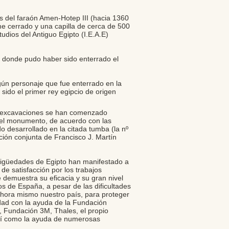
s del faraón Amen-Hotep III (hacia 1360
me cerrado y una capilla de cerca de 500
udios del Antiguo Egipto (I.E.A.E)
 donde pudo haber sido enterrado el
ún personaje que fue enterrado en la
 sido el primer rey egipcio de origen
s excavaciones se han comenzado
 del monumento, de acuerdo con las
do desarrollado en la citada tumba (la nº
cción conjunta de Francisco J. Martín
ntigüedades de Egipto han manifestado a
 de satisfacción por los trabajos
 demuestra su eficacia y su gran nivel
os de España, a pesar de las dificultades
hora mismo nuestro país, para proteger
ad con la ayuda de la Fundación
, Fundación 3M, Thales, el propio
 así como la ayuda de numerosas