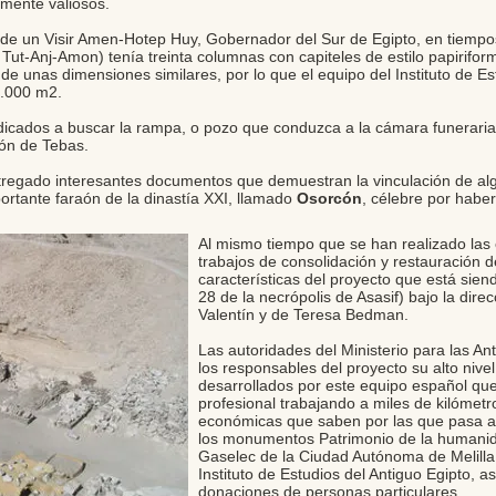
amente valiosos.
 de un Visir Amen-Hotep Huy, Gobernador del Sur de Egipto, en tiempo
Tut-Anj-Amon) tenía treinta columnas con capiteles de estilo papirifor
de unas dimensiones similares, por lo que el equipo del Instituto de Est
1.000 m2.
dicados a buscar la rampa, o pozo que conduzca a la cámara funeraria
món de Tebas.
regado interesantes documentos que demuestran la vinculación de alg
ortante faraón de la dinastía XXI, llamado
Osorcón
, célebre por haber
Al mismo tiempo que se han realizado la
trabajos de consolidación y restauración
características del proyecto que está sien
28 de la necrópolis de Asasif) bajo la dire
Valentín y de Teresa Bedman.
Las autoridades del Ministerio para las A
los responsables del proyecto su alto nivel
desarrollados por este equipo español que
profesional trabajando a miles de kilómetr
económicas que saben por las que pasa a
los monumentos Patrimonio de la humanid
Gaselec de la Ciudad Autónoma de Melilla
Instituto de Estudios del Antiguo Egipto,
donaciones de personas particulares.