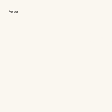
Volver
Editores: Teresa B
Web Mas
Fundación Institut
Email: