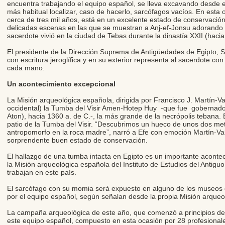
encuentra trabajando el equipo español, se lleva excavando desde el
más habitual localizar, caso de hacerlo, sarcófagos vacíos. En esta
cerca de tres mil años, está en un excelente estado de conservación
delicadas escenas en las que se muestran a Anj-ef-Jonsu adorando a
sacerdote vivió en la ciudad de Tebas durante la dinastía XXII (hacia
El presidente de la Dirección Suprema de Antigüedades de Egipto, 
con escritura jeroglífica y en su exterior representa al sacerdote c
cada mano.
Un acontecimiento excepcional
La Misión arqueológica española, dirigida por Francisco J. Martín-
occidental) la Tumba del Visir Amen-Hotep Huy -que fue gobernador
Aton), hacia 1360 a. de C.-, la más grande de la necrópolis tebana. 
patio de la Tumba del Visir. “Descubrimos un hueco de unos dos m
antropomorfo en la roca madre”, narró a Efe con emoción Martín-Valen
sorprendente buen estado de conservación.
El hallazgo de una tumba intacta en Egipto es un importante acont
la Misión arqueológica española del Instituto de Estudios del Antig
trabajan en este país.
El sarcófago con su momia será expuesto en alguno de los museos d
por el equipo español, según señalan desde la propia Misión arqueo
La campaña arqueológica de este año, que comenzó a principios de 
este equipo español, compuesto en esta ocasión por 28 profesionale