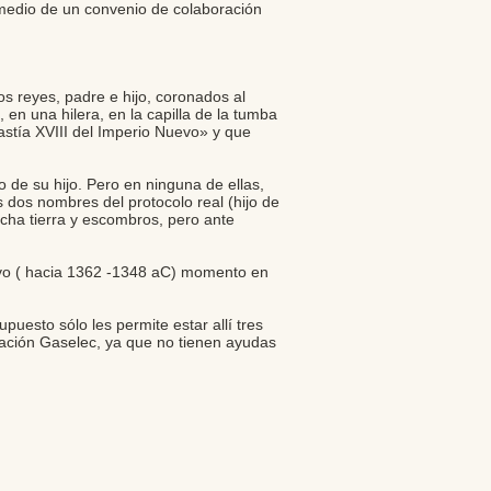
r medio de un convenio de colaboración
s reyes, padre e hijo, coronados al
en una hilera, en la capilla de la tumba
nastía XVIII del Imperio Nuevo» y que
 de su hijo. Pero en ninguna de ellas,
 dos nombres del protocolo real (hijo de
ucha tierra y escombros, pero ante
Nuevo ( hacia 1362 -1348 aC) momento en
uesto sólo les permite estar allí tres
ación Gaselec, ya que no tienen ayudas