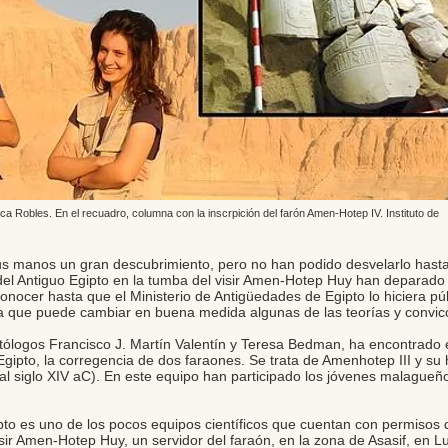
a Robles. En el recuadro, columna con la inscrpición del farón Amen-Hotep IV. Instituto de
 manos un gran descubrimiento, pero no han podido desvelarlo hasta a
 del Antiguo Egipto en la tumba del visir Amen-Hotep Huy han deparado
nocer hasta que el Ministerio de Antigüedades de Egipto lo hiciera púb
a que puede cambiar en buena medida algunas de las teorías y convicc
iptólogos Francisco J. Martín Valentín y Teresa Bedman, ha encontrado
 Egipto, la corregencia de dos faraones. Se trata de Amenhotep III y su
o al siglo XIV aC). En este equipo han participado los jóvenes malague
gipto es uno de los pocos equipos científicos que cuentan con permisos 
sir Amen-Hotep Huy, un servidor del faraón, en la zona de Asasif, en 