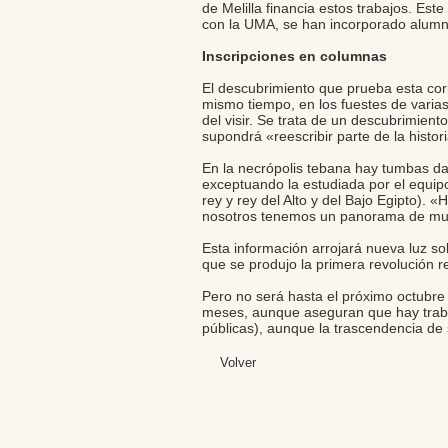
de Melilla financia estos trabajos. Es
con la UMA, se han incorporado alum
Inscripciones en columnas
El descubrimiento que prueba esta corr
mismo tiempo, en los fuestes de varias
del visir. Se trata de un descubrimient
supondrá «reescribir parte de la histo
En la necrópolis tebana hay tumbas dat
exceptuando la estudiada por el equipo
rey y rey del Alto y del Bajo Egipto). 
nosotros tenemos un panorama de muc
Esta información arrojará nueva luz so
que se produjo la primera revolución r
Pero no será hasta el próximo octubre 
meses, aunque aseguran que hay traba
públicas), aunque la trascendencia de 
Volver