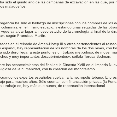
te ha sido el quinto año de las campañas de excavación en las que, po
nos malagueños.
egencia ha sido el hallazgo de inscripciones con los nombres de los do
 columnas, en el mismo espacio, y estando unas seguidas de las otras, 
o «que va a dar lugar al nuevo estudio de la cronología al final de la di
ria», según Francisco Martín.
adas en el reinado de Amen-Hotep III y otras pertenecientes al reinado
 español, hay representación de los nombres de los dos reyes, con los
«Ha sido duro llegar a este punto, es un trabajo meticuloso, de mover m
hos y muy importantes descubrimientos», señala Teresa Bedman.
bre los acontecimientos del final de la Dinastía XVIII en el Imperio 
eligiosa de la humanidad, con la creación del monoteísmo.
cuando los expertos españoles vuelvan a la necrópolis tebana. El presup
jo para muchos años. Sólo cuentan con financiación privada (la Fund
su trabajo es, hoy más que nunca, de repercusión internacional.