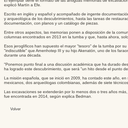
El ejemplar tiene el formato de las antiguas memorias de excavacio
explicó Martín a Efe.
Escrito en inglés y español y acompañado de ingente documentación f
y arqueológica de los descubrimientos, hasta las tareas de restaur
documentación, con planos y un catálogo de piezas.
Entre otros aspectos, las memorias ponen a disposición de la comunid
columnas encontrados en 2013 en la tumba y que, hasta ahora, solo 
Esos jeroglíficos han supuesto el mayor "tesoro" de la tumba por su
"indiscutible" que Amenhotep III y su hijo Akenatón, uno de los far
durante una década.
"Ponemos punto final a una discusión académica que ha durado desde
ha logrado este descubrimiento, que será "un hito desde el punto de v
La misión española, que se inició en 2009, ha contado este año, e
mexicanos, dos arqueólogas colombianas, además de siete técnicos 
Las excavaciones se extenderán por lo menos dos o tres años más, po
fue encontrada en 2014, según explica Bedman.
Volver