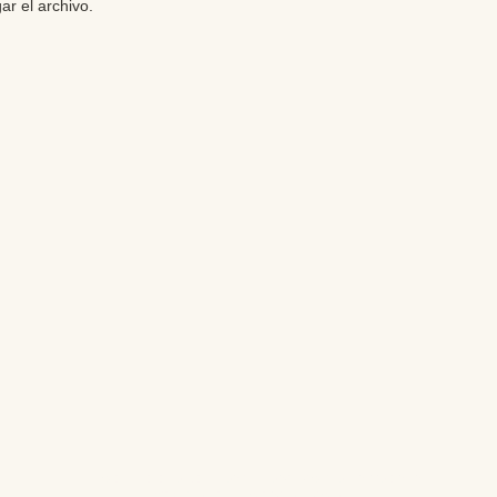
ar el archivo.
Editores: Teresa Bedman y Francisco Martín-Valentín
Web Master: Florencia Nicolari