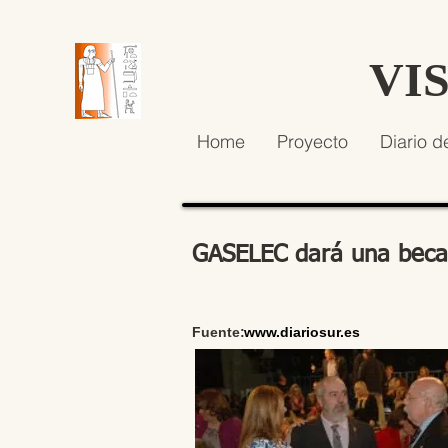
VI
Home
Proyecto
Diario d
GASELEC dará una beca 
Fuente:
www.diariosur.es