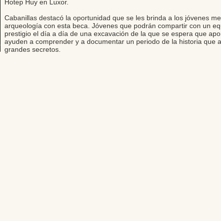
Hotep Huy en Luxor.
Cabanillas destacó la oportunidad que se les brinda a los jóvenes me
arqueología con esta beca. Jóvenes que podrán compartir con un eq
prestigio el día a día de una excavación de la que se espera que ap
ayuden a comprender y a documentar un periodo de la historia que a
grandes secretos.
Editores: Teresa Bedman y Francisco Martín-Valentín
Web Master: Florencia Nicolari
Fundación Instituto de Estudios del Antiguo Egipto
Email:
antiguoegipto@ieae.es