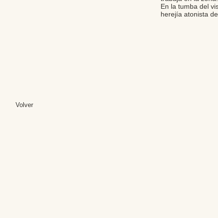
En la tumba del vi
herejía atonista d
Volver
Editores: Teresa B
Web Mas
Fundación Institut
Email: