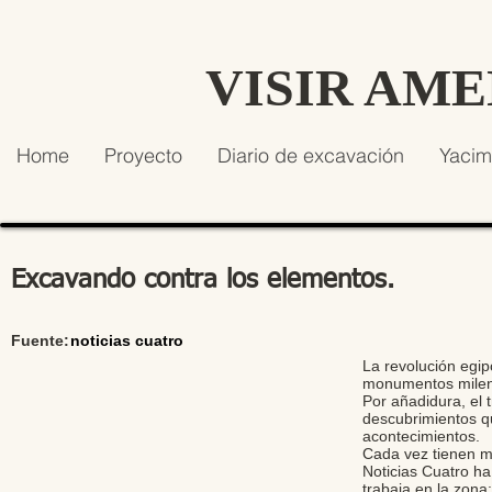
VISIR AM
Home
Proyecto
Diario de excavación
Yacim
Excavando contra los elementos.
Fuente:
noticias cuatro
La revolución egipc
monumentos milena
Por añadidura, el 
descubrimientos qu
acontecimientos.
Cada vez tienen me
Noticias Cuatro h
trabaja en la zona