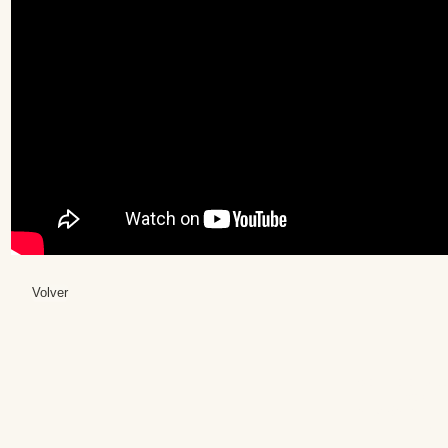
Volver
Editores: Teresa B
Web Mas
Fundación Institut
Email: