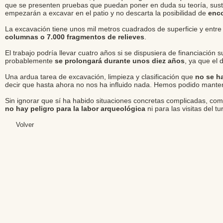
que se presenten pruebas que puedan poner en duda su teoría, sustent
empezarán a excavar en el patio y no descarta la posibilidad de
enco
La excavación tiene unos mil metros cuadrados de superficie y entre
columnas o 7.000 fragmentos de relieves
.
El trabajo podría llevar cuatro años si se dispusiera de financiació
probablemente
se prolongará durante unos diez años
, ya que el
Una ardua tarea de excavación, limpieza y clasificación que
no se h
decir que hasta ahora no nos ha influido nada. Hemos podido manten
Sin ignorar que sí ha habido situaciones concretas complicadas, com
no hay peligro para la labor arqueológica
ni para las visitas del t
Volver
Editores: Teresa B
Web Mas
Fundación Institut
Email: