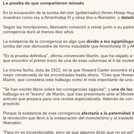
La prueba de que compartieron reinado
En la excavación de la tumba del visir (gobernador) Amen-Hotep Huy,
muestran como rey a Amenhotep III y otras dos a Akenatón, y
datad
Según las inscripciones, Akenatón comenzó a reinar junto a su padre 
corregencia duró al menos diez años.
La existencia de la corregencia es algo que
divide a los egiptólog
tumba del visir demuestra de forma indudable que Amenhotep III y A
"Es la prueba definitiva", afirma convencido Martín, que ha viajado 
que encontró el primer trozo de una de esas columnas el 4 de novi
La misma fecha, ésta de 1922, en la que Howard Carter encontró el
p
mejor conservada de las encontradas hasta ahora. "Creo que Howard 
Martín, que considera este hallazgo como el más importante de una c
"Se han escrito libros sobre las corregencias egipcias", y
una de las 
hallazgo es el "tesoro" de Martín, que tras presentarlo ante el Minist
artículo que prepara para una revista especializada. Además de con 
proyecto.
Porque la existencia de esta corregencia
afectaría a la paternida
la revolución que llevó a la instauración del monoteísmo y al traslad
Akenatón.
"Para mí es incuestionable, pero sé que algunos dirán que no es así