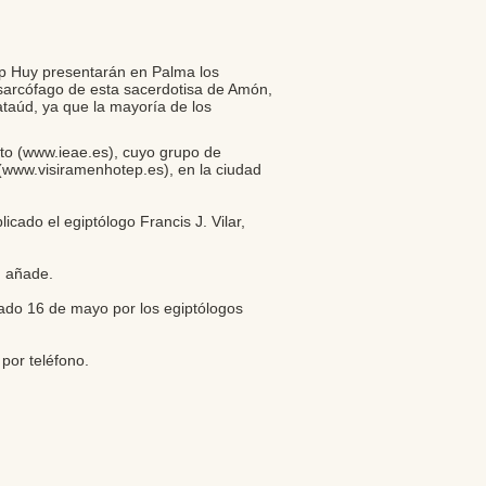
ep Huy presentarán en Palma los
sarcófago de esta sacerdotisa de Amón,
taúd, ya que la mayoría de los
to (
www.ieae.es
), cuyo grupo de
(
www.visiramenhotep.es
), en la ciudad
icado el egiptólogo Francis J. Vilar,
, añade.
ábado 16 de mayo por los egiptólogos
 por teléfono.