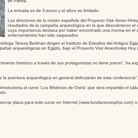
en Palma.
La entrada es de 3 euros y el aforo es limitado.
Los directores de la misión española del Proyecto Visir Amen-Hot
resultados de la campaña arqueológica en la que descubrieron el 
cuya importancia destaca por haber encontrado una momia en el a
enterramientos han sido saqueados.
iptóloga Teresa Bedman dirigen el Instituto de Estudios del Antiguo Egip
pañas arqueológicas en Egipto, bajo el Proyecto Visir Amenhotep Huy 
miento histórico a través de sus protagonistas no tiene precio", ha expl
e la aventura arqueológica en general disfrutarán de esta conferencia"
ntroductoria al curso 'Los Misterios de Osiris' que será impartido el s
tín.
ervar plaza para este curso en Internet (
www.fundacionsophia.com
) o