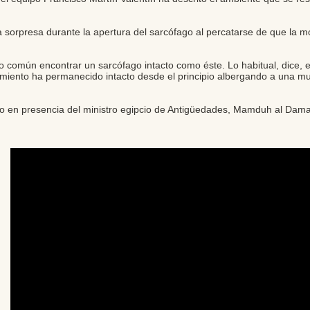
a sorpresa durante la apertura del sarcófago al percatarse de que la 
 común encontrar un sarcófago intacto como éste. Lo habitual, dice, e
miento ha permanecido intacto desde el principio albergando a una mu
do en presencia del ministro egipcio de Antigüedades, Mamduh al Damat