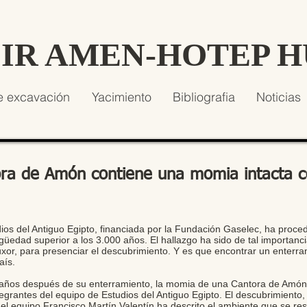
SIR AMEN-HOTEP 
e excavación
Yacimiento
Bibliografia
Noticias
ora de Amón contiene una momia intacta c
dios del Antiguo Egipto, financiada por la Fundación Gaselec, ha proced
üedad superior a los 3.000 años. El hallazgo ha sido de tal importanci
Luxor, para presenciar el descubrimiento. Y es que encontrar un enter
aís.
años después de su enterramiento, la momia de una Cantora de Amón 
egrantes del equipo de Estudios del Antiguo Egipto. El descubrimiento,
el equipo Francisco Martín Valentín ha descrito el ambiente que se res