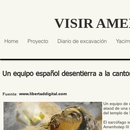
VISIR AM
Home
Proyecto
Diario de excavación
Yacim
Un equipo español desentierra a la cant
www.libertaddigital.com
Fuente
:
Un equipo de e
ataúd de una 
del templo de
El sarcófago s
Amenhotep III