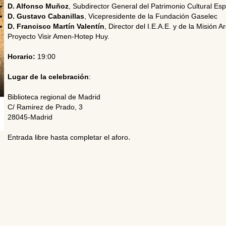
D. Alfonso Muñoz
, Subdirector General del Patrimonio Cultural Es
D. Gustavo Cabanillas
, Vicepresidente de la Fundación Gaselec
D. Francisco Martín Valentín
, Director del I.E.A.E. y de la Misión
Proyecto Visir Amen-Hotep Huy.
Horario:
19:00
Lugar de la celebración
:
Biblioteca regional de Madrid
C/ Ramirez de Prado, 3
28045-Madrid
.
Entrada libre hasta completar el aforo
Editores: Teresa Bedman y Francisco Martín-Valentín
Web Master: Florencia Nicolari
Fundación Instituto de Estudios del Antiguo Egipto
Email:
antiguoegipto@ieae.es