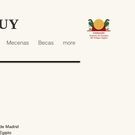
HUY
Mecenas
Becas
more
 de Madrid
Egipto