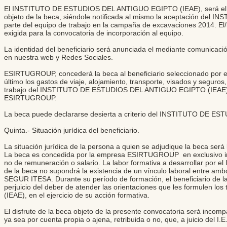
El INSTITUTO DE ESTUDIOS DEL ANTIGUO EGIPTO (IEAE), será el encar
objeto de la beca, siéndole notificada al mismo la aceptación de
parte del equipo de trabajo en la campaña de excavaciones 2014. El/
exigida para la convocatoria de incorporación al equipo.
La identidad del beneficiario será anunciada el mediante comunicació
en nuestra web y Redes Sociales.
ESIRTUGROUP, concederá la beca al beneficiario seleccionado p
último los gastos de viaje, alojamiento, transporte, visados y seguro
trabajo del INSTITUTO DE ESTUDIOS DEL ANTIGUO EGIPTO (IEAE) e
ESIRTUGROUP.
La beca puede declararse desierta a criterio del INSTITUTO DE
Quinta.- Situación jurídica del beneficiario.
La situación jurídica de la persona a quien se adjudique la beca será 
La beca es concedida por la empresa ESIRTUGROUP en exclusivo inter
no de remuneración o salario. La labor formativa a desarrollar po
de la beca no supondrá la existencia de un vínculo laboral entre ambo
SEGUR ITESA. Durante su período de formación, el beneficiario de la
perjuicio del deber de atender las orientaciones que les formule
(IEAE), en el ejercicio de su acción formativa.
El disfrute de la beca objeto de la presente convocatoria será incompat
ya sea por cuenta propia o ajena, retribuida o no, que, a juicio del I.E.