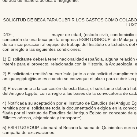
obrado de manera dolosa o negligente.
SOLICITUD DE BECA PARA CUBRIR LOS GASTOS COMO COLABORA
LUXO
D/Dª , ............................. mayor de edad, (estado civil), condomicilio en
concesión de una beca por la empresa ESIRTUGROUP de Malaga, para
de su incorporación al equipo de trabajo del Instituto de Estudios d
con arreglo a las siguientes condiciones:
1) El solicitante deberá tener nacionalidad española, alguna relació
interés para el proyecto, relacionada con la Historia, la Arqueología, 
2) El solicitante remitirá su currículo junto a esta solicitud cum
antiguoegipto@ieae.es
cuando se convoque el plazo para cubrir las 
3) Previamente a la concesión de esta Beca, el solicitante deberá ha
del Antiguo Egipto, con arreglo a las bases de la convocatoria de cad
4) Notificada su aceptación por el Instituto de Estudios del Antiguo 
remitida por el solicitante toda la documentación exigida en la con
fijada por el Instituto de Estudios del Antiguo Egipto en concepto de 
Billetes aéreos, alojamiento y transporte).
5) ESIRTUGROUP abonará al Becario la suma de Quinientos euros (50
campaña de excavaciones.