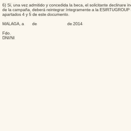
6) Si, una vez admitido y concedida la beca, el solicitante declinare i
de la campaña, deberá reintegrar íntegramente a la ESIRTUGROUP os
apartados 4 y 5 de este documento.
MALAGA, a de de 2014
Fdo.
DNI/NI
Editores: Teresa B
Web Mas
Fundación Institut
Email: