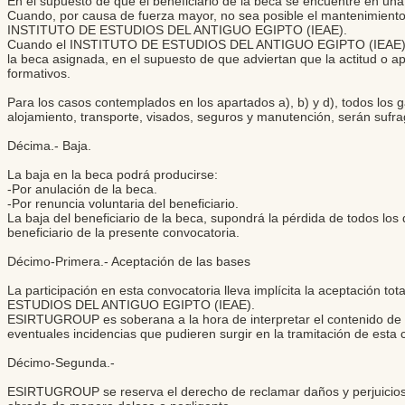
En el supuesto de que el beneficiario de la beca se encuentre en una
Cuando, por causa de fuerza mayor, no sea posible el mantenimien
INSTITUTO DE ESTUDIOS DEL ANTIGUO EGIPTO (IEAE).
Cuando el INSTITUTO DE ESTUDIOS DEL ANTIGUO EGIPTO (IEAE) pr
la beca asignada, en el supuesto de que adviertan que la actitud o apti
formativos.
Para los casos contemplados en los apartados a), b) y d), todos los g
alojamiento, transporte, visados, seguros y manutención, serán sufra
Décima.- Baja.
La baja en la beca podrá producirse:
-Por anulación de la beca.
-Por renuncia voluntaria del beneficiario.
La baja del beneficiario de la beca, supondrá la pérdida de todos lo
beneficiario de la presente convocatoria.
Décimo-Primera.- Aceptación de las bases
La participación en esta convocatoria lleva implícita la aceptación to
ESTUDIOS DEL ANTIGUO EGIPTO (IEAE).
ESIRTUGROUP es soberana a la hora de interpretar el contenido de est
eventuales incidencias que pudieren surgir en la tramitación de esta 
Décimo-Segunda.-
ESIRTUGROUP se reserva el derecho de reclamar daños y perjuicios, 