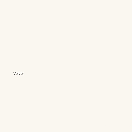
Volver
Editores: Teresa B
Web Mas