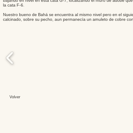
bajando en nivel en esta cata G-7, localizando el muro de adobe qu
la cata F-6.
Nuestro bueno de Bahá se encuentra al mismo nivel pero en el siguien
calcinado, sobre su pecho, aun permanecía un amuleto de cobre con 
Volver
Editores: Teresa B
Web Mas
Fundación Institut