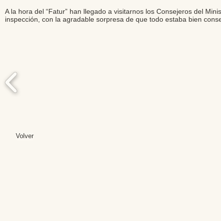
A la hora del “Fatur” han llegado a visitarnos los Consejeros del Min
inspección, con la agradable sorpresa de que todo estaba bien cons
Volver
Editores: Teresa B
Web Mas
Fundación Institut
Email: