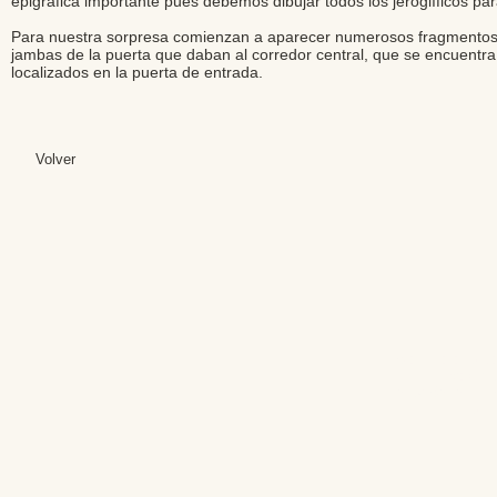
epigráfica importante pues debemos dibujar todos los jeroglíficos para
Para nuestra sorpresa comienzan a aparecer numerosos fragmentos 
jambas de la puerta que daban al corredor central, que se encuentra 
localizados en la puerta de entrada.
Volver
Editores: Teresa B
Web Mas
Fundación Institut
Email: