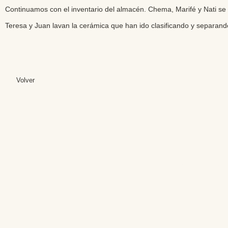
Continuamos con el inventario del almacén. Chema, Marifé y Nati se 
Teresa y Juan lavan la cerámica que han ido clasificando y separand
Volver
Editores: Teresa B
Web Mas
Fundación Institut
Email: