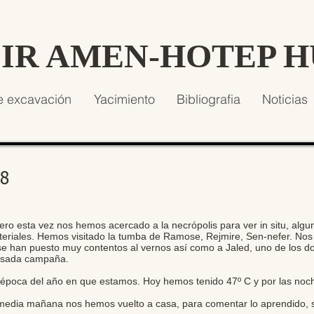
SIR AMEN-HOTEP 
e excavación
Yacimiento
Bibliografia
Noticias
18
ero esta vez nos hemos acercado a la necrópolis para ver in situ, alg
materiales. Hemos visitado la tumba de Ramose, Rejmire, Sen-nefer. N
 han puesto muy contentos al vernos así como a Jaled, uno de los dos
pasada campaña.
a época del año en que estamos. Hoy hemos tenido 47º C y por las no
a media mañana nos hemos vuelto a casa, para comentar lo aprendido, s